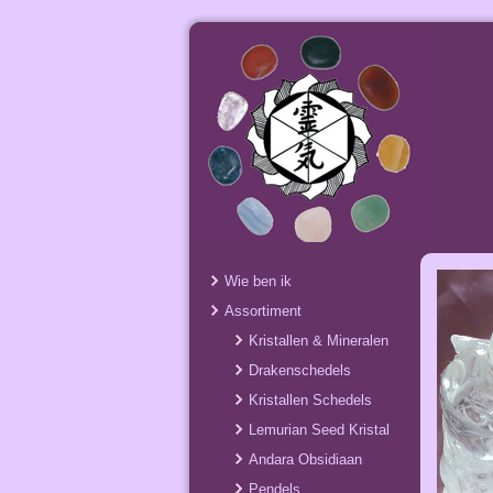
Wie ben ik
Assortiment
Kristallen & Mineralen
Drakenschedels
Kristallen Schedels
Lemurian Seed Kristal
Andara Obsidiaan
Pendels