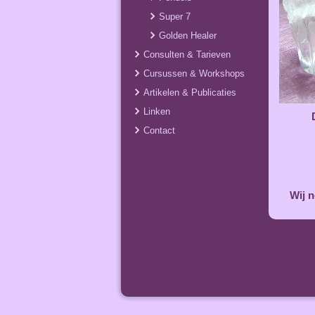
Super 7
Golden Healer
Consulten & Tarieven
Cursussen & Workshops
Artikelen & Publicaties
Linken
Contact
Wij n