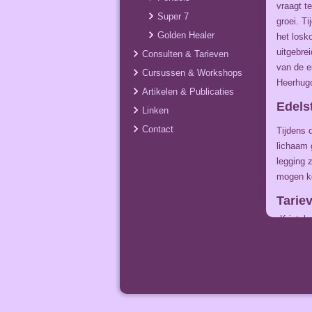
vraagt t
Super 7
groei. T
Golden Healer
het losk
uitgebre
Consulten & Tarieven
van de e
Cursussen & Workshops
Heerhugo
Artikelen & Publicaties
Edels
Linken
Contact
Tijdens 
lichaam 
legging 
mogen ko
Tarie
Kristalc
Testcon
Uitgebre
Edelste
Piramid