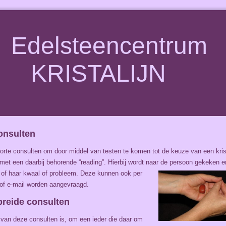
Edelsteencentrum
KRISTALIJN
onsulten
 korte consulten om door middel van testen te komen tot de keuze van een kris
met een daarbij behorende “reading”. Hierbij wordt naar de persoon gekeken e
n of haar kwaal of probleem. Deze kunnen ook
per
 of e-mail worden aangevraagd.
breide consulten
 van deze consulten is, om een ieder die daar om