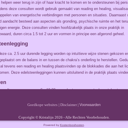
e helpen weer terug in zijn of haar kracht te komen en te ondersteunen bij pers
ijdens deze consulten wordt gebruik gemaakt van reading en healing, visualisa
oppelen van energetische verbindingen met personen en situaties. Daarnaast 
id aandacht besteed aan aspecten als gronding, psychische ruimte en het ter
igen energie. Deze consulten vinden hoofdzakelijk plaats in onze praktijk in
waard, duren circa 1.5 tot 2 uur en vormen in principe een afgerond geheel.
teenlegging
deze ca. 2.5 uur durende legging worden op intuïtieve wijze stenen gekozen e
geplaatst om de balans in en tussen de chakra’s onderling te herstellen. Ged
zal tevens een reading en healing plaatsvinden op de blokkades die aan het li
men. Deze edelsteenleggingen kunnen uitsluitend in de praktijk plaats vinde
ven
onsult:
€
10,00
excl. steen en eventuele portokosten
sult:
€
10,00
excl. steen of remedie
Goedkope websites
|
Disclaimer
|
Voorwaarden
id consult:
€
50,00
per uur
enlegging:
€
125,00
per keer
Copyright © Kristalijn 2026 - Alle Rechten Voorbehouden.
e Healing:
€
50,00
per sessie
Powered by
Kostenlooshosten
.