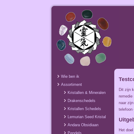
Wie ben ik
Testc
Assortiment
Dit zijn
Kristallen & Mineralen
remedie 
Drakenschedels
naar zij
Kristallen Schedels
telefoon
Lemurian Seed Kristal
Uitge
Andara Obsidiaan
Het doel
Pendels